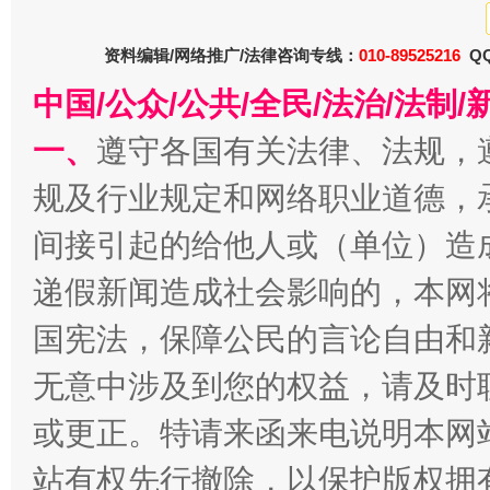
东山县通报“牛蛙产品抗生素超标问题”
法
资料编辑/网络推广/法律咨询专线：
010-89525216
QQ
中国/公众/公共/全民/法治/法
一、
遵守各国有关法律、法规，
规及行业规定和网络职业道德，
间接引起的给他人或（单位）造
递假新闻造成社会影响的，本网
国宪法，保障公民的言论自由和
千年窑火 生生不息
一
无意中涉及到您的权益，请及时
或更正。特请来函来电说明本网
站有权先行撤除，以保护版权拥有者