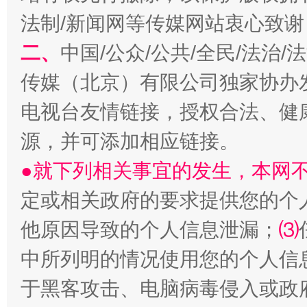
法制/新闻网等传媒网站衷心致谢
二、
中国/公众/公共/全民/法治
传媒（北京）有限公司独家协办
揭开“小金库”的免责幌子
电视台友情链接，授权合法、健
源，并可添加相应链接。
●就下列相关事宜的发生，本网
定或相关政府的要求提供您的个
他原因导致的个人信息泄漏；
⑶
中所列明的情况使用您的个人信
受贿1.44亿！段成刚被判无期
从幼儿
于黑客攻击、电脑病毒侵入或政