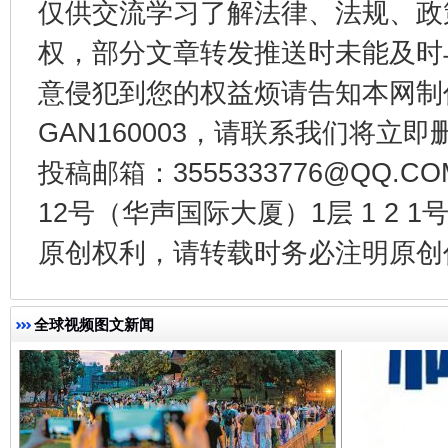
仅供交流学习了解法律、法规、政
权，部分文章转发推送时未能及时
东山县通报“牛蛙产品抗生素超标问题”
法
意侵犯到您的权益烦请告知本网制作采编
GAN160003，请联系我们将立即删
投稿邮箱：3555333776@QQ
12号（华声国际大厦）1层 1 2
原创权利，请转载时务必注明原创作
全球视频图文新闻
千年窑火 生生不息
一