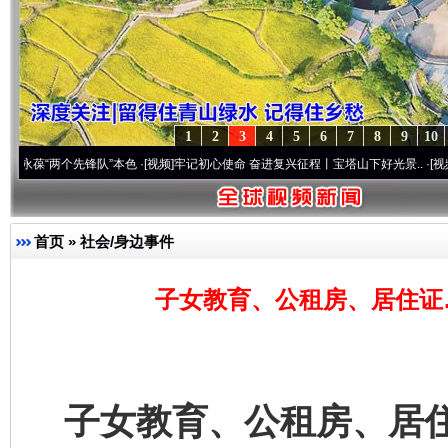
1
2
3
4
5
6
7
8
9
10
两个先锋队”本色
·[视频]
牢记初心使命 奋进复兴征程丨宝塔山下好光景..
·[视频]
因党而生
首页
»
社会/身边事件
子女教育、公租房、居住证
子女教育、公租房、居