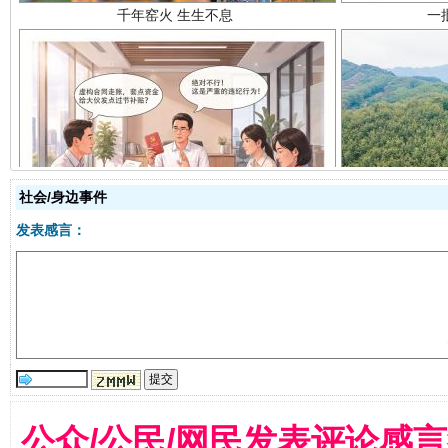
揭开“小金库”的免责幌子
社会/身边事件
发表感言：
公众/公民/网民发表评论感
受贿1.44亿！段成刚被判无期
从幼儿