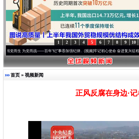
1
2
3
4
5
6
7
8
9
10
 为党而战——百年“纪”事⑧加强纪律..
·[视频]
牢记初心使命 奋进复兴征程丨“转折之城”
首页
»
视频新闻
正风反腐在身边·记