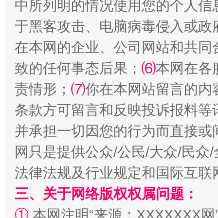
中所列明的情况使用您的个人信
于黑客攻击、电脑病毒侵入或政
在本网的企业、公司网站和共同
致的任何事态后果；
⑹
本网在各
责情形；
⑺
你在本网站留言的内
扯下公款旅游的“隐身衣”
如何以同
条款方可留言和反映投诉报料等
并承担一切因您的行为而直接或
网只是提供公众/公民/大众/民
法律法规及行业规定和国际互联
三、关于网络版权权属问题：
①
本网注明“来源：XXXXXXX网