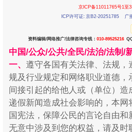
京ICP备11011765号1至3
受贿1.44亿！段成刚被判无期
从幼儿
ICP许可证: 京B2-20251785
广
资料编辑/网络推广/法律咨询专线：
010-89525216
QQ
中国/公众/公共/全民/法治/法
一、
遵守各国有关法律、法规，
规及行业规定和网络职业道德，
全民健身五年计划来了！等你上场
间接引起的给他人或（单位）造
递假新闻造成社会影响的，本网
国宪法，保障公民的言论自由和
无意中涉及到您的权益，请及时