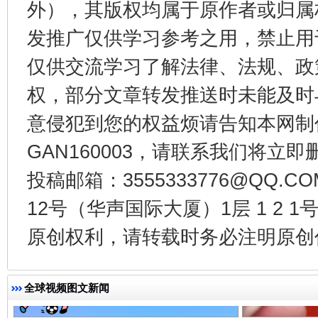
外），其版权均属于原作者或归属
发推广仅供学习参考之用，禁止用
受贿1.44亿！段成刚被判无期
从幼儿
仅供交流学习了解法律、法规、政
权，部分文章转发推送时未能及时
意侵犯到您的权益烦请告知本网制作采编
GAN160003，请联系我们将立即删
投稿邮箱：3555333776@QQ
12号（华声国际大厦）1层 1 2
原创权利，请转载时务必注明原创作
全民健身五年计划来了！等你上场
全球视频图文新闻