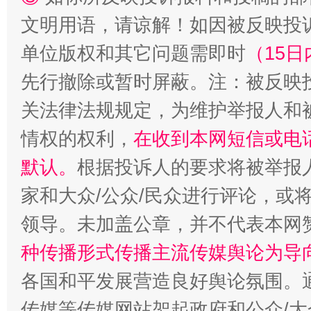
文明用语，请谅解！如因被反映投
单位版权和其它问题需即时
（15日
先行撤除或暂时屏蔽。注：被反映
关法律法规规定，为维护举报人和
“蜀中异人”王建安的艺术幻境
情权的权利，
在收到本网短信或电
默认。
根据投诉人的要求将被举报
家和大众/公众/民众进行评论，或
领导。未加盖公章，并不代表本网
种传播形式传播主流传媒舆论为导
各国和平发展营造良好舆论氛围。通
完善运行机制助力责任有效落实
一纸欠条
传媒等传媒网站架起政府和公众/大