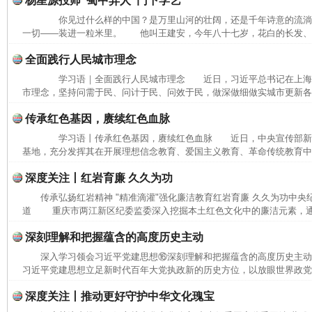
杨星源投师“蜀中异人”门下学艺
你见过什么样的中国？是万里山河的壮阔，还是千年诗意的流
一切——装进一粒米里。 他叫王建安，今年八十七岁，花白的长发、长
全面践行人民城市理念
学习语｜全面践行人民城市理念 近日，习近平总书记在上海
市理念，坚持问需于民、问计于民、问效于民，做深做细做实城市更新各项
传承红色基因，赓续红色血脉
学习语丨传承红色基因，赓续红色血脉 近日，中央宣传部新
基地，充分发挥其在开展理想信念教育、爱国主义教育、革命传统教育中的
深度关注丨红岩育廉 久久为功
传承弘扬红岩精神 "精准滴灌"强化廉洁教育红岩育廉 久久为功中央
道 重庆市两江新区纪委监委深入挖掘本土红色文化中的廉洁元素，通过
深刻理解和把握蕴含的高度历史主动
深入学习领会习近平党建思想⑯深刻理解和把握蕴含的高度历史主
习近平党建思想立足新时代百年大党执政新的历史方位，以放眼世界政党兴
深度关注丨推动更好守护中华文化瑰宝