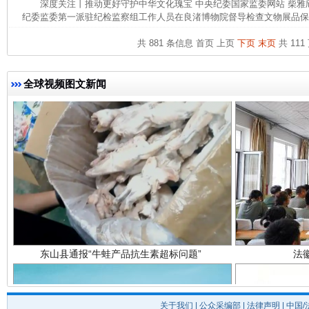
深度关注丨推动更好守护中华文化瑰宝 中央纪委国家监委网站 柴
完善运行机制助力责任有效落实
一纸欠条
纪委监委第一派驻纪检监察组工作人员在良渚博物院督导检查文物展品保管
共 881 条信息
首页
上页
下页
末页
共 111
全球视频图文新闻
东山县通报“牛蛙产品抗生素超标问题”
法
关于我们
|
公众采编部
|
法律声明
| 中国