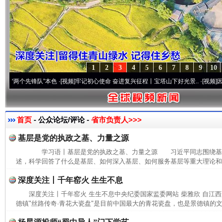
1
2
3
4
5
6
7
8
9
10
个先锋队”本色
·[视频]
牢记初心使命 奋进复兴征程丨宝塔山下好光景..
·[视频]
因党而生 
首页
- 公众论坛/评论 -
省市负责人>>>
基层是党的执政之基、力量之源
学习语丨基层是党的执政之基、力量之源 习近平同志围绕基
述，科学回答了什么是基层、如何深入基层、如何服务基层等重大理论和实
深度关注丨千年窑火 生生不息
深度关注丨千年窑火 生生不息中央纪委国家监委网站 柴雅欣 自江
德镇"丝路传奇·青花大瓷盘"是目前中国最大的青花瓷盘，也是景德镇的文