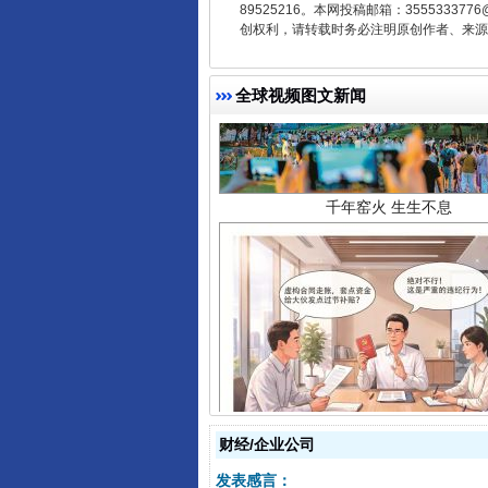
89525216。本网投稿邮箱：355533
创权利，请转载时务必注明原创作者、来源：
全球视频图文新闻
千年窑火 生生不息
揭开“小金库”的免责幌子
财经/企业公司
发表感言：