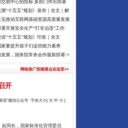
源交易中心招投标 多部门作出部署
测“十五五”规划》发布｜全文｜解
意见推动互联网基础资源高质量发展
署开展安全生产“打非治违”工作
设“十五五”规划》印发｜全文
国家要提升孩子们这些能力素养
心使命 奋进复兴征程丨“转折之城”激荡..
·[视频]
牢记初心使命 奋进复兴征程丨红船起航处
能发展，国务院常务会作最新部署⇒
网络推广投稿请点击这里>>
召开
说新语”微信公众号
字体大小[
大
中
小
]
、副局长，国家标准化管理委员