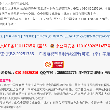
务！人人都作守法公民。
接受上述条款,如您对管理有意见请向制作采编部联系，电话：010-89525216。
媒网的支持帮助与合作交流。众全影视文化传媒（北京）有限公司独家主办 :
网 经工信部备案：京ICP备11011765号1至52，京公网安备：11011202001678号
部/代理部敬上。
我们
|
公众采编部
|
法律声明
| 中国/法制/公共/全民/公众/农业/文化/视频/检察/法院/法治
京ICP备11011765号1至35
京公网安备 11010502051457
证: 京B2-20251785
广播电视节目制作经营许可证:（京）字第3
规模最大的光氢储一体化项目
咨询专线：
010-89525216
QQ在线：3555333776 本传媒网律师团
和免责声明：
德，遵守中国互联网法律法规及行业规定和网络职业道德，承担法律范围内因你的网络
新闻造成社会影响的，本网将追究其相关法律和经济责任。维护各国宪法，保障公民的
我们，我们将在第一时间作出反映或更正。特请来函来电说明本网站提供内容系本人或
治/法制/新闻网等传媒网站衷心致谢！
新闻网等传媒网站，由众全影视文化传媒（北京）有限公司独家协办发布广告。欢迎合法、
并可添加相应链接。