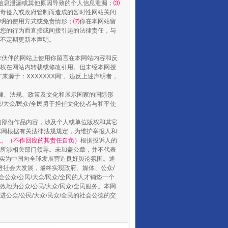
信息泄漏或其他原因导致的个人信息泄漏；
⑶
毒侵入或政府管制而造成的暂时性网站关闭
明的使用方式或免责情形；
⑺
你在本网站留
您的行为而直接或间接引起的法律责任，与
山西：不断增强治理腐败综合效能
将不定期更新本声明。
合作伙伴的网站上使用你留言在本网站内容和反
权在网站内转载或修改引用。但未经本网授
源于：XXXXXXX网”。违反上述声明者，
法律、法规、政策及文化和展示国家的国际形
大众/民众/全民勇于担任文化使者与和平使
的部份作品内容，涉及个人或单位版权和其它
本网根据有关法律法规规定，为维护举报人和
认。（不作回应的其责任自负）
根据投诉人的
至所涉相关部门领导。未加盖公章，并不代表
督，实为中国向全球发展营造良好舆论氛围。通
促进社会大发展，最终实现政府、媒体、公众/
养老服务师职业资格制度暂行规定
公众/公民/大众/民众/全民的人才铺垫一个
地为公众/公民/大众/民众/全民服务。本网
进公众/公民/大众/民众/全民的社会公德的交