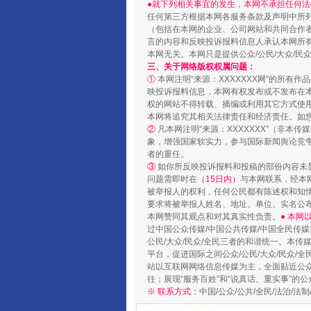
●就下列相关事宜的发生，本网不承担任何法
任何第三方根据本网各服务条款及声明中所
（包括在本网的企业、公司网站和共同合作
言的内容和反映投诉报料信息人承认本网所
国家大学科技园优化重塑工作
本网无关。本网只是提供公众/公民/大众/
三、关于网络版权权属问题：
①
本网注明“来源：XXXXXXX网”的所有
映投诉报料信息，本网有权发布或不发布在
权的网站不得转载、摘编或利用其它方式使用
本网将追究其相关法律责任和经济责任。如
②
凡本网注明“来源：XXXXXXX”（非
象，增强国家软实力，参与国际新闻舆论竞争
者的重任。
③
如你所反映投诉报料和投稿的部份内容未
问题需即时在
（15日内）
与本网联系，经本
被举报人的权利，任何公民都有陈述权和知
要求将被举报人姓名、地址、单位、实名公布
本网赞同其观点和对其真实性负责。
● 本
过中国公众传媒/中国公共传媒/中国全民传媒
扯下公款旅游的“隐身衣”
公民/大众/民众/全民三者的和谐统一。本传
平台，促进国际之间公众/公民/大众/民众/
站以互联网网络信息传媒为主，全面贴近公众/
往；展现“服务百姓”和“说真话、重实事”的公
※ 联系方式：
中国/公众/公共/全民/法治/