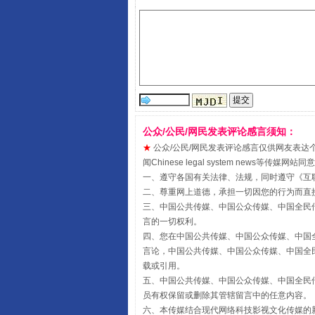
受贿1.44亿！段成刚被判无期
公众/公民/网民发表评论感言须知：
★
公众/公民/网民发表评论感言仅供网友表达个人看法
闻Chinese legal system new
一、遵守各国有关法律、法规，同时遵守《
互
二、尊重网上道德，承担一切因您的行为而直
三、中国公共传媒、中国公众传媒、中国全民传媒China 
言的一切权利。
四、您在中国公共传媒、中国公众传媒、中国全民传媒Chin
言论，中国公共传媒、中国公众传媒、中国全民传媒China
载或引用。
五、中国公共传媒、中国公众传媒、中国全民传媒China 
员有权保留或删除其管辖留言中的任意内容。
六、本传媒结合现代网络科技影视文化传媒的新
全民健身五年计划来了！等你上