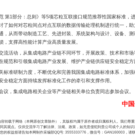
实
一纸欠条伤亲情 巡回调解促和解..
第1部分：总则》等5项芯粒互联接口规范推荐性国家标准，
讨了如何对芯粒间点对点互联的数据传输处理机制进行统一，助
通，从而带动制造工艺、先进封装、系统架构与设计、设备、测
锁，支撑高性能计算产业高质量发展。
流活动，从集成电路产业链不同环节，开展政策、技术和市场
在规范和引领集成电路产业发展、维护产业链供应链安全稳定方
标准研制力度，不断优化和完善我国集成电路标准体系，加强
安全稳定方面持续发挥标准化工作的牵引和支撑作用。
题”
法徽映军营 权益有保障
议，集成电路相关企业等产业链相关单位负责同志参加会议。
中国
内容转载于网络（本网原创文章除外），其版权均属于原作者或归属权利人。我们尊
同其观点。仅供交流学习了解法律、法规、政策，如无意侵犯到贵公司或个人的知识
权益烦请告知本网制作采编部QQ号: 3555333776，微信号：GAN160003，请