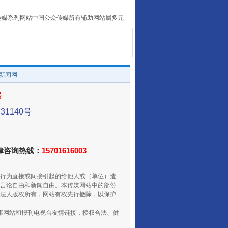
本传媒系列网站中国公众传媒所有辅助网站属多元
。
/新闻网
号
1140号
走走走！国家喊你健身啦
法律咨询热线：
15701616003
行为直接或间接引起的给他人或（单位）造
言论自由和新闻自由。本传媒网站中的部份
法人版权所有，网站有权先行撤除，以保护
健康网站和报刊电视台友情链接，授权合法、健