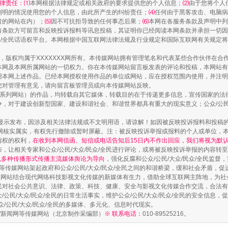
律责任：⑴
本网根据法律规定或相关政府的要求提供您的个人信息；
⑵
由于您将个人
列明的情况使用您的个人信息，由此所产生的纠纷责任；
⑷
任何由于黑客攻击、电脑病
者的网站在内）；
⑸
因不可抗拒导致的任何事态后果；
⑹
本网在各服务条款及声明中列
有条款方可留言和反映投诉报料等讯息投稿，其证明你已经阅读本网条款并承担一切因
镜头丨大暑三秋近
民众/全民话语权平台。本网根据中国互联网法律法规及行业规定和国际互联网有关规定
作品，版权均属于XXXXXXX网所有。本传媒网站拥有管理笔名和代表某些合作伙伴在
本网及本网所属网站的一切权力。你在本传媒网站留言板发表的评论和投稿，本网站有
本网上述作品。已经本网授权使用作品的单位或网站，应在授权范围内使用，并注明“来
您对管理有意见，请向留言板管理员或向本传媒网站反映。
本传媒系列网站）的作品，均转载自其它媒体，转载目的在于传递更多信息，宣传国家的
，对于建设创新型国家、建设和谐社会、和谐世界都具有重大的现实意义；公众/公民/
显示发布，因涉及相关法律法规或不文明用语，请谅解！如因被反映投诉报料和投稿
网核实属实，有权先行撤除或暂时屏蔽。注：被反映投诉举报或报料的个人或单位，
情权的权利，
在收到本网信函、短信或电话告知后15日内不作出回应，我们将视为默
，让相关专家和公众/公民/大众/民众/全民进行评论，或将被反映投诉举报的内容转
网以多种传播形式传播主流媒体舆论为导向
，强化反腐和公众/公民/大众/民众/全民监
等传媒网站架起政府和公众/公民/大众/民众/全民之间的和谐桥梁，缓和社会矛盾，
如何以同查同治破解风腐交织难题
媒网站结合现代网络科技影视文化传媒的新媒体有生力，借助全球互联网主阵地，为社会
全民对社会公共意识、法律、政策、科技、健康、安全与影视文化传媒合作交流，合法有效
公民/大众/民众/全民的日常生活事实，维护公众/公民/大众/民众/全民的安全信息，促
众/公民/大众/民众/全民的多媒体、多元化、信息时代现实。
法制/新闻网等传媒网站（北京制作采编部）
※ 联系电话：
010-89525216。