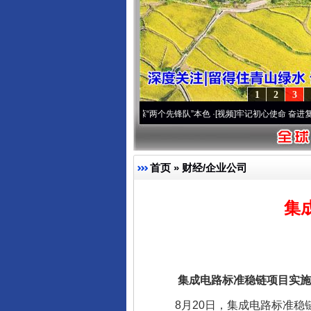
1
2
3
深刻改变雪域高原..
·[视频]
永葆“两个先锋队”本色
·[视频]
牢记初心使命 奋进复兴征程丨
首页
»
财经/企业公司
集
集成电路标准稳链项目实施
8月20日，集成电路标准稳链