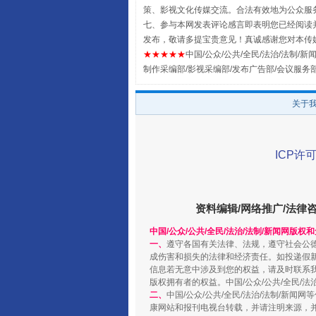
策、影视文化传媒交流。合法有效地为公众服
七、参与本网发表评论感言即表明您已经阅读并
发布，敬请多提宝贵意见！真诚感谢您对本传
★★★★★
中国/公众/公共/全民/法治/法制/新闻
制作采编部/影视采编部/发布广告部/会议服务
关于
ICP许可
阿坝州三大球赛在茂县开幕
资料编辑/网络推广/法律
中国/公众/公共/全民/法治/法制/新闻网版权
一、
遵守各国有关法律、法规，遵守社会公
成伤害和损失的法律和经济责任。如投递假
信息若无意中涉及到您的权益，请及时联系
版权拥有者的权益。中国/公众/公共/全民/法
二、
中国/公众/公共/全民/法治/法制/
康网站和报刊电视台转载，并请注明来源，