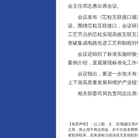
完善运行机制助力责任有效落
会主任邓志勇出席会议。
会议发布《芯粒互联接口规范 
设。围绕芯粒互联接口，会议研
工艺节点的芯粒实现高效互联互
突破集成电路先进工艺和制程封
会议还组织了标准实施经验交
案例介绍，直观展现标准化工作
会议指出，要进一步加大有关
上下游高质量发展和维护产业链
东山县通报“牛蛙产品抗生素超标问
相关部委司局负责同志出席会
【免责声明】：以上图、文、音/视频文章
之用，禁止用于商业用途，并不代表本网赞
者取得联系，若来源标注错误或无意侵犯到您的