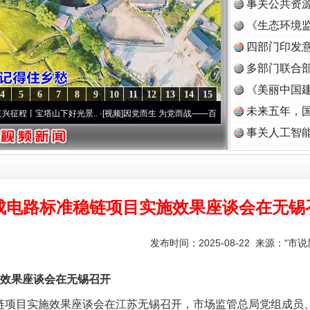
事关公共资
《生态环境监
读
四部门印发
多部门联合部
《美丽中国建
4
5
6
7
8
9
10
11
12
13
14
15
未来五年，
宝塔山下好光景..
·[视频]
因党而生 为党而战——百年“纪”事⑧加强纪律..
·[视频]
牢记初
事关人工智
成电路标准稳链项目实施效果座谈会在无锡
发布时间：2025-08-22 来源：
“市
效果座谈会在无锡召开
项目实施效果座谈会在江苏无锡召开，市场监管总局党组成员