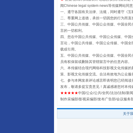
闻Chinese legal system new
一、遵守各国有关法律、法规，同时遵守《
互
二、尊重网上道德，承担一切因您的行为而直
三、中国公共传媒、中国公众传媒、中国全民传媒China 
言的一切权利。
四、您在中国公共传媒、中国公众传媒、中国全民传媒Chin
完善运行机制助力责任有效落
言论，中国公共传媒、中国公众传媒、中国全民传媒China
载或引用。
五、中国公共传媒、中国公众传媒、中国全民传媒China 
员有权保留或删除其管辖留言中的任意内容。
六、本传媒结合现代网络科技影视文化传媒的新
策、影视文化传媒交流。合法有效地为公众服
七、参与本网发表评论感言即表明您已经阅读并
发布，敬请多提宝贵意见！真诚感谢您对本传
★★★★★
中国/公众/公共/全民/法治/法制/新闻
制作采编部/影视采编部/发布广告部/会议服务
关于
东山县通报“牛蛙产品抗生素超标问