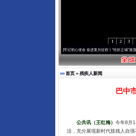
1
2
3
年“纪”事⑧加强纪律..
·[视频]
牢记初心使命 奋进复兴征程丨“转折之城”激荡..
·[视频]
牢
首页
»
残疾人新闻
千年窑火 生生不息
巴中市
公共讯（王红梅）
今年8月
活，充分展现新时代肢残人自强