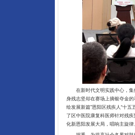
全民健身五年计划来了！等你上
在新时代文明实践中心，集体
身残志坚却在赛场上摘银夺金的
绘发展新篇”恩阳区残疾人“十
了区中医院康复科医师针对残疾
化新恩阳发展大局，唱响主旋律
阿坝州三大球赛在茂县开幕
据悉，为提高社会各界对肢残人