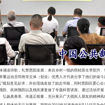
场
事关残疾人未来5年
诵读诗歌，礼赞恩阳发展；来自乡村一线的拐杖医生李阳升、
举重运动员苟艳等文体（创业）优秀人才代表分享了他们的奋斗故
五五”规划意见征求，并在现场发放了励志书籍，同时恩阳区爱心
预防、疾病预防以及残疾康复做了专题科普讲座。通过活动开展
、弘扬真善美、传递正能量，充分展示广大残疾人朋友的精神风
规模最大的光氢储一体化项目
群体的关注与重视，我国自2010年起将每年8月11日定为全国