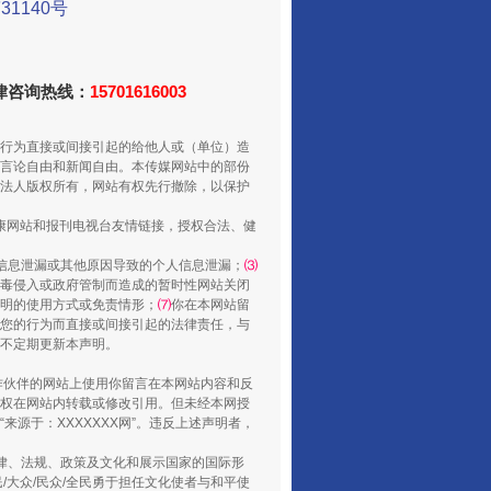
1140号
法律咨询热线：
15701616003
行为直接或间接引起的给他人或（单位）造
言论自由和新闻自由。本传媒网站中的部份
法人版权所有，网站有权先行撤除，以保护
健康网站和报刊电视台友情链接，授权合法、健
从数据变化看反腐深化
信息泄漏或其他原因导致的个人信息泄漏；
⑶
毒侵入或政府管制而造成的暂时性网站关闭
明的使用方式或免责情形；
⑺
你在本网站留
您的行为而直接或间接引起的法律责任，与
将不定期更新本声明。
合作伙伴的网站上使用你留言在本网站内容和反
权在网站内转载或修改引用。但未经本网授
源于：XXXXXXX网”。违反上述声明者，
法律、法规、政策及文化和展示国家的国际形
大众/民众/全民勇于担任文化使者与和平使