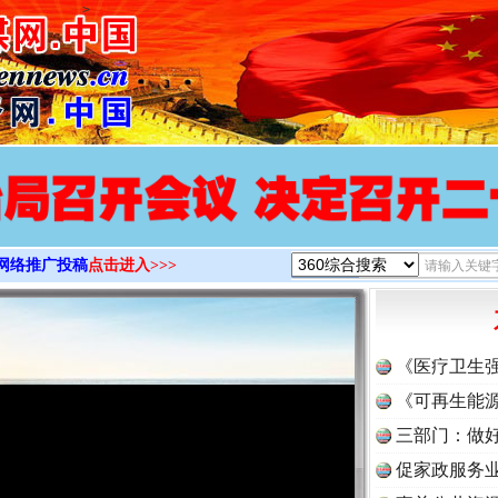
>
实
一纸欠条伤亲情 巡回调解促和解..
网络推广投稿
点击进入>>>
《医疗卫生
《可再生能源
三部门：做好
促家政服务业
题”
法徽映军营 权益有保障