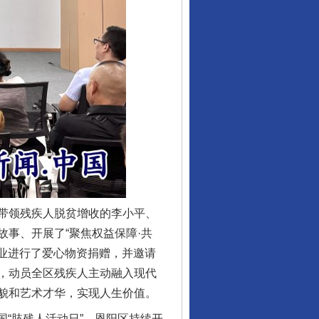
让传统村落焕发生机
带领残疾人脱贫增收的李小平、
事、开展了“聚焦权益保障·共
企业进行了爱心物资捐赠，并邀请
，动员全区残疾人主动融入现代
貌和艺术才华，实现人生价值。
走走走！国家喊你健身啦
“肢残人活动日”，恩阳区持续开