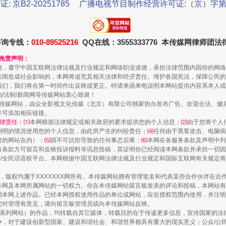
证: 京B2-20251785
广播电视节目制作经营许可证:（京）字第3
咨询专线：
010-89525216
QQ在线：3555333776 本传媒网律师团
和免责声明：
德，遵守中国互联网法律法规及行业规定和网络职业道德，承担法律范围内因你的网络
新闻造成社会影响的，本网将追究其相关法律和经济责任。维护各国宪法，保障公民的
我们，我们将在第一时间作出反映或更正。特请来函来电说明本网站提供内容系本人或
治/法制/新闻网等传媒网站衷心致谢！
新闻网等传媒网站，由众全影视文化传媒（北京）有限公司独家协办发布广告。欢迎合法、
一批国家标准开始实施
并可添加相应链接。
律责任：⑴
本网根据法律规定或相关政府的要求提供您的个人信息；
⑵
由于您将个人
列明的情况使用您的个人信息，由此所产生的纠纷责任；
⑷
任何由于黑客攻击、电脑病
者的网站在内）；
⑸
因不可抗拒导致的任何事态后果；
⑹
本网在各服务条款及声明中列
有条款方可留言和反映投诉报料等讯息投稿，其证明你已经阅读本网条款并承担一切因
民众/全民话语权平台。本网根据中国互联网法律法规及行业规定和国际互联网有关规定
作品，版权均属于XXXXXXX网所有。本传媒网站拥有管理笔名和代表某些合作伙伴在
本网及本网所属网站的一切权力。你在本传媒网站留言板发表的评论和投稿，本网站有
本网上述作品。已经本网授权使用作品的单位或网站，应在授权范围内使用，并注明“来
您对管理有意见，请向留言板管理员或向本传媒网站反映。
本传媒系列网站）的作品，均转载自其它媒体，转载目的在于传递更多信息，宣传国家的
，对于建设创新型国家、建设和谐社会、和谐世界都具有重大的现实意义；公众/公民/