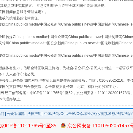
s等传媒网站同意其观点或证实其描述。 注意文明用语并遵守全球各国相关法律法规。
联网新闻信息服务管理规定
》。
接或间接引起的法律责任。
publics media/中国公众新闻China publics news/中国法制新闻Chinese l
a publics media/中国公众新闻China publics news/中国法制新闻Chinese
实
一纸欠条伤亲情 巡回调解促和解..
 publics media/中国公众新闻China publics news/中国法制新闻Chinese 
publics media/中国公众新闻China publics news/中国法制新闻Chinese l
媒体有生力，借助全球互联网主阵地，为社会/公众/民众/公民人才铺垫一个话语权平
务！人人都作守法公民。
接受上述条款,如您对管理有意见请向制作采编部联系，电话：010-89525216。
媒网的支持帮助与合作交流。众全影视文化传媒（北京）有限公司独家主办 :
网 经工信部备案：京ICP备11011765号1至52，京公网安备：11011202001678号
部/代理部敬上。
我们
|
公众采编部
|
法律声明
| 中国/法制/公共/全民/公众/农业/文化/视频/检察/法院/法治
题”
法徽映军营 权益有保障
京ICP备11011765号1至35
京公网安备 11010502051457