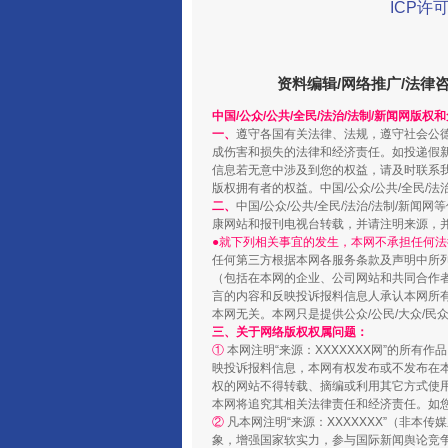
ICP许可
资料编辑/网络推广/法律
中国/公众/公共/全民/法治/法制/新闻网版权
一、
遵守各国有关法律、法规，遵守社会公
成伤害和损失的法律和经济责任。如投递假
信息若无意中涉及到您的权益，请及时联系
版权拥有者的权益。中国/公众/公共/全民/法
二、
中国/公众/公共/全民/法治/法制/
千年窑火 生生不息
康网站和报刊电视台转载，并请注明来源，
●就下列相关事宜的发生，本网不承担任何法
任何第三方根据本网各服务条款及声明中所
（包括在本网的企业、公司网站和共同合作
言的内容和反映投诉报料信息人承认本网所
本网无关。本网只是提供公众/公民/大众/
三、关于网络版权权属问题：
①
本网注明“来源：XXXXXXX网”的所有
映投诉报料信息，本网有权发布或不发布在
权的网站不得转载、摘编或利用其它方式使用
本网将追究其相关法律责任和经济责任。如
②
凡本网注明“来源：XXXXXXX”（非
象，增强国家软实力，参与国际新闻舆论竞争