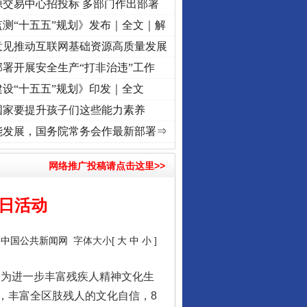
源交易中心招投标 多部门作出部署
测“十五五”规划》发布｜全文｜解
意见推动互联网基础资源高质量发展
署开展安全生产“打非治违”工作
设“十五五”规划》印发｜全文
国家要提升孩子们这些能力素养
远方”
·[视频]
从《水浒传》看间谍“攻心套路”
·[视频]
廉洁文化中国行丨祁连巍巍树丰碑
能发展，国务院常务会作最新部署⇒
网络推广投稿请点击这里>>
从数据变化看反腐深化
残日活动
：
中国公共新闻网
字体大小[
大
中
小
]
会为进一步丰富残疾人精神文化生
，丰富全区肢残人的文化自信，8