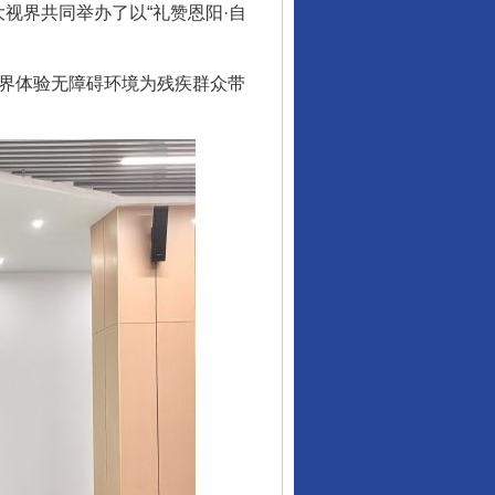
视界共同举办了以“礼赞恩阳·自
酒驾未被当场查获能处罚吗
界体验无障碍环境为残疾群众带
“后车司机肯定在骂我”