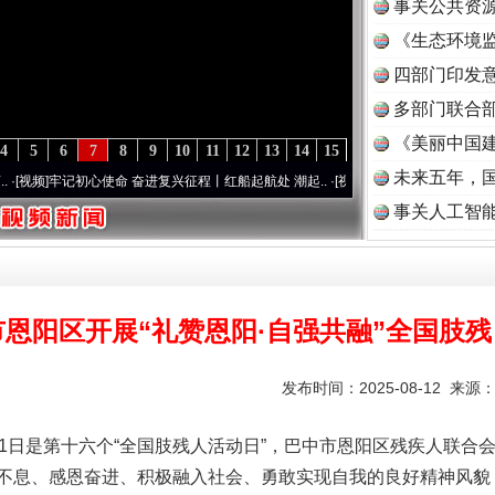
事关公共资
《生态环境监
读
四部门印发
多部门联合部
《美丽中国建
4
5
6
7
8
9
10
11
12
13
14
15
未来五年，
记初心使命 奋进复兴征程丨红船起航处 潮起..
·[视频]
一首歌的时间，读懂乐至的“诗与
事关人工智
一批国家标准开始实施
恩阳区开展“礼赞恩阳·自强共融”全国肢
发布时间：2025-08-12 来源
11日是第十六个“全国肢残人活动日”，巴中市恩阳区残疾人联合
不息、感恩奋进、积极融入社会、勇敢实现自我的良好精神风貌