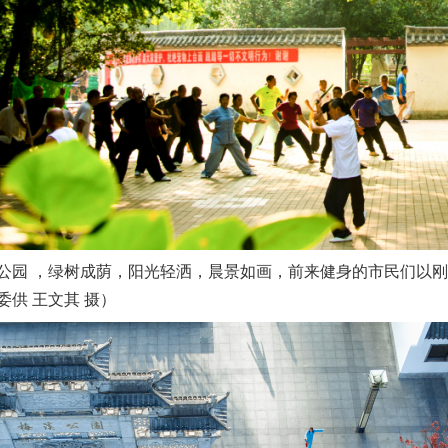
园 ，绿树成荫，阳光轻洒，晨景如画，前来健身的市民们以刚
供 王文其 摄）