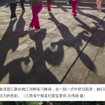
实
一纸欠条伤亲情 巡回调解促和解..
清晨汇聚在梅江河畔练习舞扇，在一招一式中舒活筋骨，她们
活力的色彩。（江西省宁都县纪委监委供 石伟雄 摄）