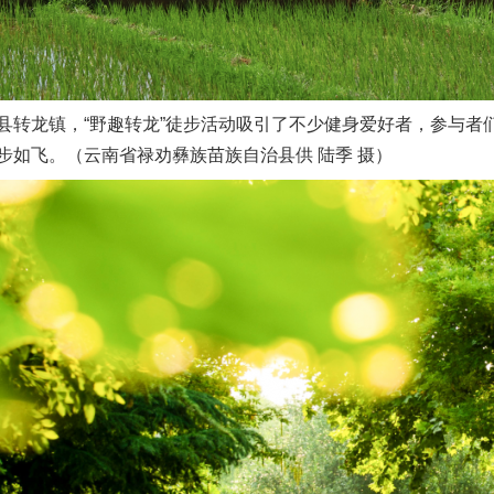
龙镇，“野趣转龙”徒步活动吸引了不少健身爱好者，参与者
步如飞。（云南省禄劝彝族苗族自治县供 陆季 摄）