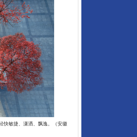
轻快敏捷、潇洒、飘逸。（安徽