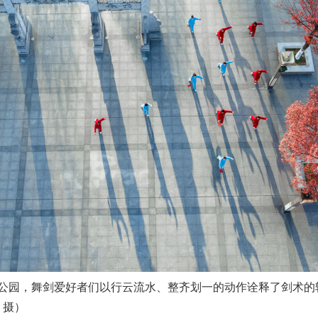
园，舞剑爱好者们以行云流水、整齐划一的动作诠释了剑术的
 摄）