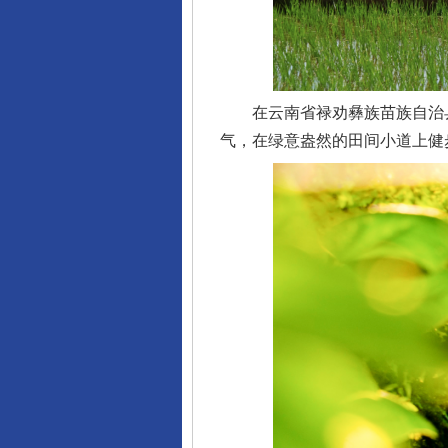
在云南省禄劝彝族苗族自治县转
气，在绿意盎然的田间小道上健