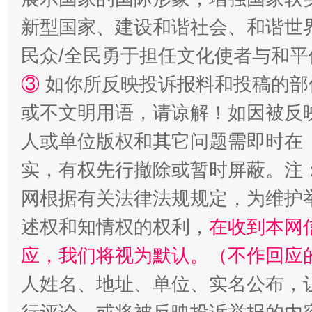
新型国家、建设和谐社会、和谐世界
民众/全民勇于担任文化使者与和
③
如你所反映投诉报料和投稿的部
或不文明用语，请谅解！如因被反
扯下公款旅游的“隐身衣”
如何以同
人或单位版权和其它问题需即时在
实，有权先行撤除或暂时屏蔽。注
网根据有关法律法规规定，为维护
述权和知情权的权利，
在收到本网
应，我们将视为默认。（不作回应
人姓名、地址、单位、实名公布，让
“蜀中异人”王建安的艺术幻境