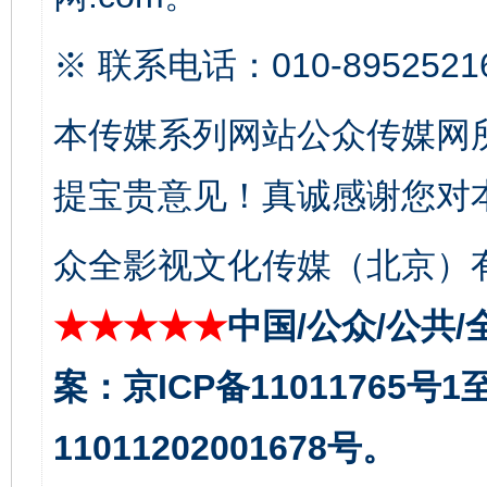
※ 联系电话：010-8952521
本传媒系列网站公众传媒网
东山县通报“牛蛙产品抗生素超标问题”
法
提宝贵意见！真诚感谢您对
众全影视文化传媒（北京）有
★★★★★
中国/公众/公共/
案：京ICP备11011765号
11011202001678号。
千年窑火 生生不息
一