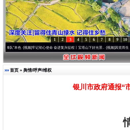
1
2
3
4
5
6
7
8
9
10
色
·[视频]
牢记初心使命 奋进复兴征程丨宝塔山下好光景..
·[视频]
因党而生 为党而战——
首页
»
舆情/呼声/维权
银川市政府通报“