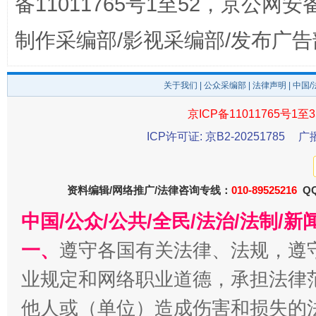
备11011765号1至52，京公网安备：
制作采编部/影视采编部/发布广告
东山县通报“牛蛙产品抗生素超标问题”
法
关于我们
|
公众采编部
|
法律声明
| 中国
京ICP备11011765号1至3
ICP许可证: 京B2-20251785
广
资料编辑/网络推广/法律咨询专线：
010-89525216
QQ
中国/公众/公共/全民/法治/法制/
一、
遵守各国有关法律、法规，遵
千年窑火 生生不息
一
业规定和网络职业道德，承担法律
他人或（单位）造成伤害和损失的