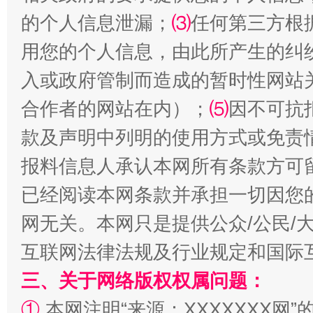
受贿1.44亿！段成刚被判无期
从幼儿
的个人信息泄漏；
⑶
任何第三方根
用您的个人信息，由此所产生的纠
入或政府管制而造成的暂时性网站
合作者的网站在内）；
⑸
因不可抗
款及声明中列明的使用方式或免责
报料信息人承认本网所有条款方可
已经阅读本网条款并承担一切因您
全民健身五年计划来了！等你上场
网无关。本网只是提供公众/公民/
互联网法律法规及行业规定和国际
三、关于网络版权权属问题：
①
本网注明“来源：XXXXXXX网”