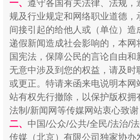
一、
遵守各国有关法律、法规，
规及行业规定和网络职业道德，
千年窑火 生生不息
一
间接引起的给他人或（单位）造
递假新闻造成社会影响的，本网
国宪法，保障公民的言论自由和
无意中涉及到您的权益，请及时
或更正。特请来函来电说明本网
站有权先行撤除，以保护版权拥有者
法制/新闻网等传媒网站衷心致谢
揭开“小金库”的免责幌子
二、
中国/公众/公共/全民/法治
传媒（北京）有限公司独家协办