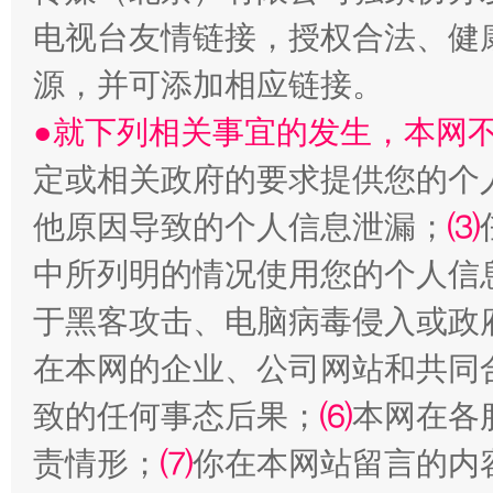
电视台友情链接，授权合法、健
源，并可添加相应链接。
●就下列相关事宜的发生，本网
定或相关政府的要求提供您的个
受贿1.44亿！段成刚被判无期
从幼儿
他原因导致的个人信息泄漏；
⑶
中所列明的情况使用您的个人信
于黑客攻击、电脑病毒侵入或政
在本网的企业、公司网站和共同
致的任何事态后果；
⑹
本网在各
责情形；
⑺
你在本网站留言的内
全民健身五年计划来了！等你上场