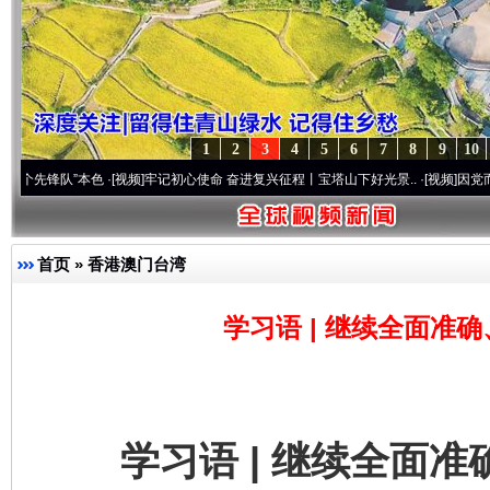
1
2
3
4
5
6
7
8
9
10
”本色
·[视频]
牢记初心使命 奋进复兴征程丨宝塔山下好光景..
·[视频]
因党而生 为党而战
首页
»
香港澳门台湾
学习语 | 继续全面准
学习语 | 继续全面准